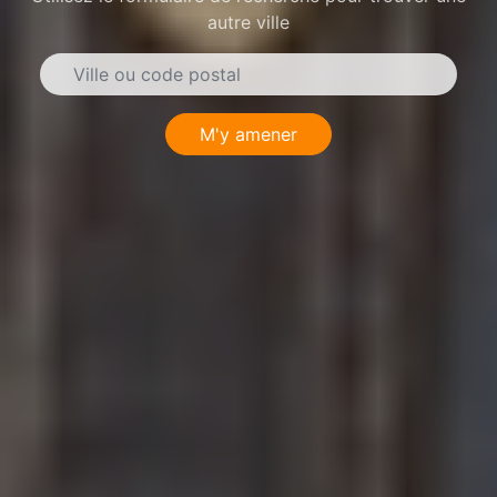
autre ville
M'y amener