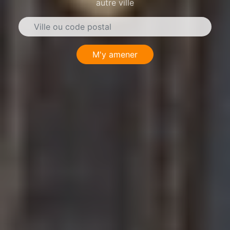
autre ville
M'y amener