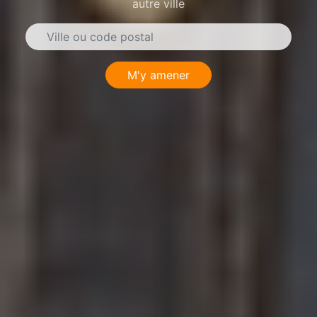
autre ville
M'y amener