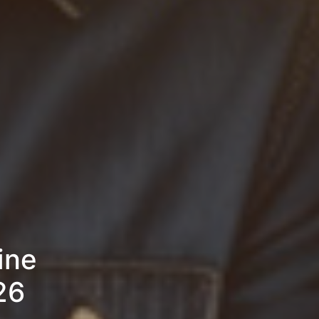
ine
26